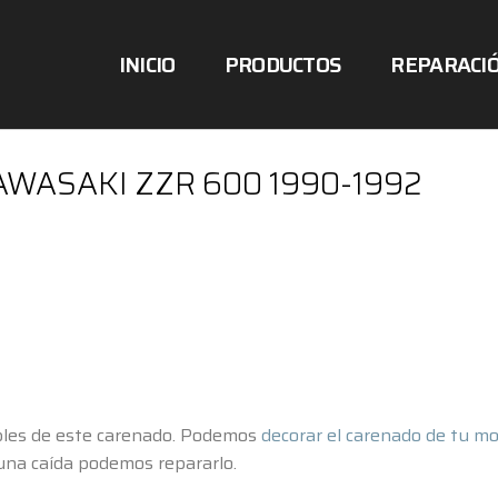
INICIO
PRODUCTOS
REPARACIÓ
WASAKI ZZR 600 1990-1992
ibles de este carenado. Podemos
decorar el carenado de tu m
una caída podemos repararlo.