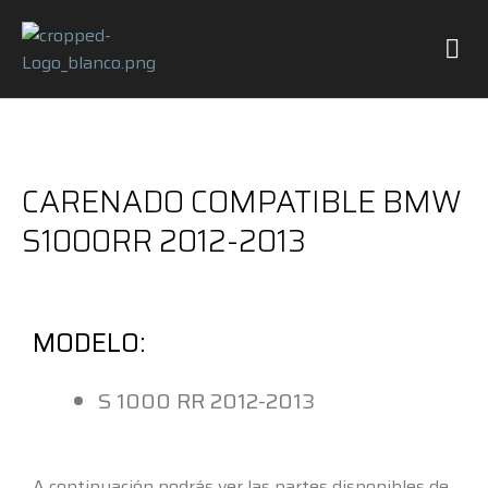
REPARACIÓN Y PINTURA
CARENADO COMPATIBLE BMW
S1000RR 2012-2013
MODELO:
S 1000 RR 2012-2013
A continuación podrás ver las partes disponibles de